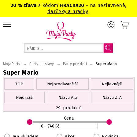
20 % zľava
s kódom
HRACKA20
– na nezľavnené,
darčeky a hračky
→
→
→
MojaParty
Party a oslavy
Party pre deti
Super Mario
Super Mario
TOP
Nejprodávanější
Nejlevnější
Nejdražší
Názvu A..Z
Názvu Z..A
29
produktů
Cena
Jen Skladem
Akce
Novinka