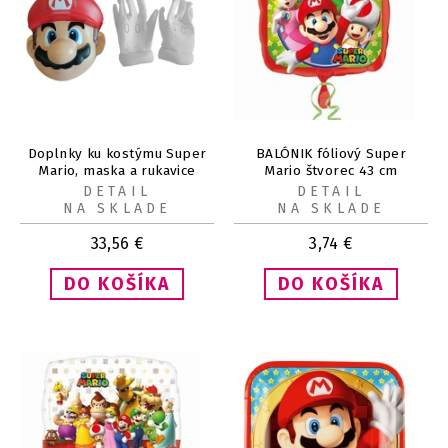
Doplnky ku kostýmu Super
BALÓNIK fóliový Super
Mario, maska a rukavice
Mario štvorec 43 cm
detské
DETAIL
DETAIL
NA SKLADE
NA SKLADE
33,56
€
3,74
€