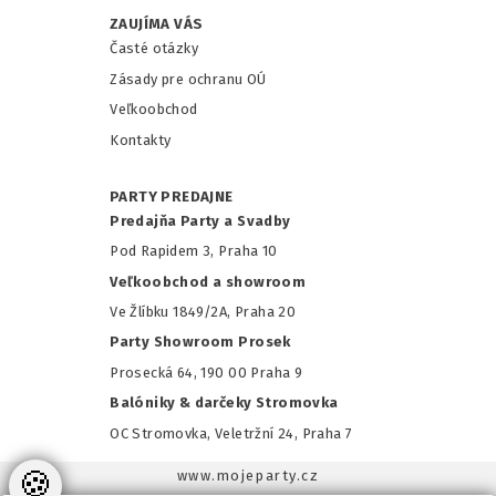
ZAUJÍMA VÁS
Časté otázky
Zásady pre ochranu OÚ
Veľkoobchod
Kontakty
PARTY PREDAJNE
Predajňa Party a Svadby
Pod Rapidem 3, Praha 10
Veľkoobchod a showroom
Ve Žlíbku 1849/2A, Praha 20
Party Showroom Prosek
Prosecká 64, 190 00 Praha 9
Balóniky & darčeky Stromovka
OC Stromovka, Veletržní 24, Praha 7
🍪
www.mojeparty.cz