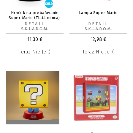
Hrnček na prebaľovanie
Lampa Super Mario
Super Mario (Zlatá minca),
315 ml
DETAIL
DETAIL
SKLADOM
SKLADOM
11,30
€
12,98
€
Teraz Nie Je :(
Teraz Nie Je :(