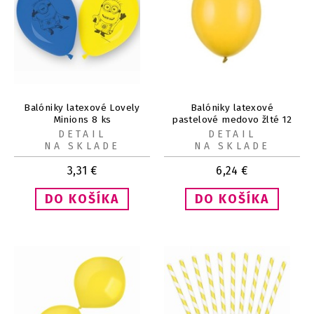
Balóniky latexové Lovely
Balóniky latexové
Minions 8 ks
pastelové medovo žlté 12
cm, 100 ks
DETAIL
DETAIL
NA SKLADE
NA SKLADE
3,31
€
6,24
€