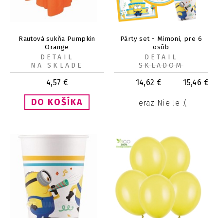
Rautová sukňa Pumpkin
Párty set - Mimoni, pre 6
Orange
osôb
DETAIL
DETAIL
NA SKLADE
SKLADOM
4,57
€
14,62
€
15,46
€
Teraz Nie Je :(