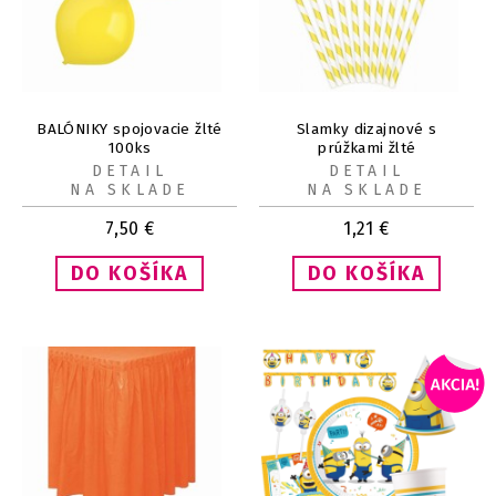
BALÓNIKY spojovacie žlté
Slamky dizajnové s
100ks
prúžkami žlté
DETAIL
DETAIL
NA SKLADE
NA SKLADE
7,50
€
1,21
€