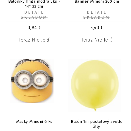
Balóniky hmla modrá 5ks -
Banner Mimoni 200 cm
14" 33 cm
DETAIL
DETAIL
SKLADOM
SKLADOM
0,84
€
5,40
€
Teraz Nie Je :(
Teraz Nie Je :(
Masky Mimoni 6 ks
Balón 1m pastelový svetlo
žltý