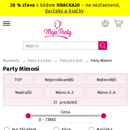
20 % zľava
s kódom
HRACKA20
– na nezľavnené,
darčeky a hračky
→
→
→
MojaParty
Party a oslavy
Party pre deti
Party Mimoni
Party Mimoni
TOP
Nejprodávanější
Nejlevnější
Nejdražší
Názvu A..Z
Názvu Z..A
21
produktů
Cena
Jen Skladem
Akce
Novinka