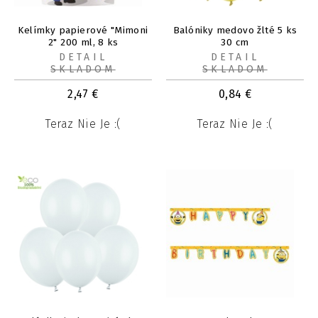
Kelímky papierové "Mimoni
Balóniky medovo žlté 5 ks
2" 200 ml, 8 ks
30 cm
DETAIL
DETAIL
SKLADOM
SKLADOM
2,47
€
0,84
€
Teraz Nie Je :(
Teraz Nie Je :(