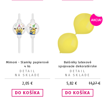
Mimoni - Slamky papierové
Balóniky latexové
4 ks
spojovacie dekoratérske
metalické žlté 30 cm, 50 ks
DETAIL
DETAIL
NA SKLADE
NA SKLADE
2,05
€
5,82
€
11,27
€